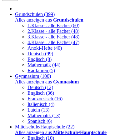
Grundschulen
(399)
Alles anzeigen aus
Grundschulen
1.Klasse - alle Fächer
(60)
2.Klasse - alle Fächer
(48)
3.Klasse - alle Fächer
(48)
4.Klasse - alle Fächer
(47)
Anoki-Hefte
(40)
Deutsch
(99)
Englisch
(8)
Mathematik
(44)
Radfahren
(5)
Gymnasium
(100)
Alles anzeigen aus
Gymnasium
Deutsch
(12)
Englisch
(36)
Franzoesisch
(16)
Italienisch
(4)
Latein
(13)
Mathematik
(13)
Spanisch
(6)
Mittelschule/Hauptschule
(22)
Alles anzeigen aus
Mittelschule/Hauptschule
Englisch
(10)