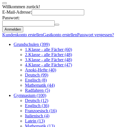
Willkommen zurück!
E-Mail-Adresse:
Passwort:
Anmelden
Kundenkonto erstellen
Gastkonto erstellen
Passwort vergessen?
Grundschulen
(399)
1.Klasse - alle Fächer
(60)
2.Klasse - alle Fächer
(48)
3.Klasse - alle Fächer
(48)
4.Klasse - alle Fächer
(47)
Anoki-Hefte
(40)
Deutsch
(99)
Englisch
(8)
Mathematik
(44)
Radfahren
(5)
Gymnasium
(100)
Deutsch
(12)
Englisch
(36)
Franzoesisch
(16)
Italienisch
(4)
Latein
(13)
Mathematik
(13)