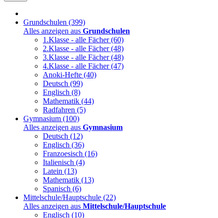
Grundschulen
(399)
Alles anzeigen aus
Grundschulen
1.Klasse - alle Fächer
(60)
2.Klasse - alle Fächer
(48)
3.Klasse - alle Fächer
(48)
4.Klasse - alle Fächer
(47)
Anoki-Hefte
(40)
Deutsch
(99)
Englisch
(8)
Mathematik
(44)
Radfahren
(5)
Gymnasium
(100)
Alles anzeigen aus
Gymnasium
Deutsch
(12)
Englisch
(36)
Franzoesisch
(16)
Italienisch
(4)
Latein
(13)
Mathematik
(13)
Spanisch
(6)
Mittelschule/Hauptschule
(22)
Alles anzeigen aus
Mittelschule/Hauptschule
Englisch
(10)