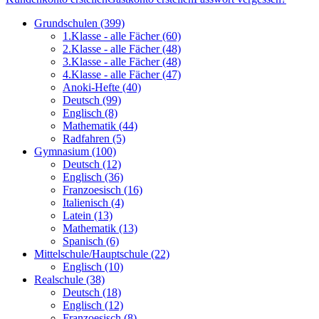
Grundschulen
(399)
1.Klasse - alle Fächer
(60)
2.Klasse - alle Fächer
(48)
3.Klasse - alle Fächer
(48)
4.Klasse - alle Fächer
(47)
Anoki-Hefte
(40)
Deutsch
(99)
Englisch
(8)
Mathematik
(44)
Radfahren
(5)
Gymnasium
(100)
Deutsch
(12)
Englisch
(36)
Franzoesisch
(16)
Italienisch
(4)
Latein
(13)
Mathematik
(13)
Spanisch
(6)
Mittelschule/Hauptschule
(22)
Englisch
(10)
Realschule
(38)
Deutsch
(18)
Englisch
(12)
Franzoesisch
(8)