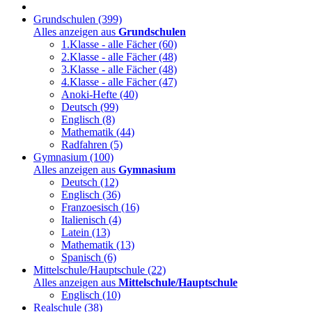
Grundschulen
(399)
Alles anzeigen aus
Grundschulen
1.Klasse - alle Fächer
(60)
2.Klasse - alle Fächer
(48)
3.Klasse - alle Fächer
(48)
4.Klasse - alle Fächer
(47)
Anoki-Hefte
(40)
Deutsch
(99)
Englisch
(8)
Mathematik
(44)
Radfahren
(5)
Gymnasium
(100)
Alles anzeigen aus
Gymnasium
Deutsch
(12)
Englisch
(36)
Franzoesisch
(16)
Italienisch
(4)
Latein
(13)
Mathematik
(13)
Spanisch
(6)
Mittelschule/Hauptschule
(22)
Alles anzeigen aus
Mittelschule/Hauptschule
Englisch
(10)
Realschule
(38)