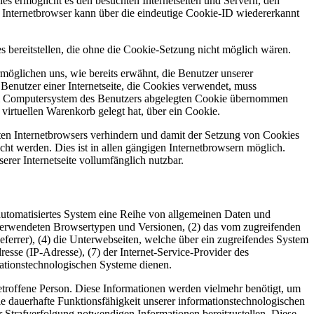
s ermöglicht es den besuchten Internetseiten und Servern, den
r Internetbrowser kann über die eindeutige Cookie-ID wiedererkannt
 bereitstellen, die ohne die Cookie-Setzung nicht möglich wären.
möglichen uns, wie bereits erwähnt, die Benutzer unserer
Benutzer einer Internetseite, die Cookies verwendet, muss
f dem Computersystem des Benutzers abgelegten Cookie übernommen
virtuellen Warenkorb gelegt hat, über ein Cookie.
tzten Internetbrowsers verhindern und damit der Setzung von Cookies
ht werden. Dies ist in allen gängigen Internetbrowsern möglich.
erer Internetseite vollumfänglich nutzbar.
 automatisiertes System eine Reihe von allgemeinen Daten und
 verwendeten Browsertypen und Versionen, (2) das vom zugreifenden
eferrer), (4) die Unterwebseiten, welche über ein zugreifendes System
dresse (IP-Adresse), (7) der Internet-Service-Provider des
mationstechnologischen Systeme dienen.
troffene Person. Diese Informationen werden vielmehr benötigt, um
) die dauerhafte Funktionsfähigkeit unserer informationstechnologischen
r Strafverfolgung notwendigen Informationen bereitzustellen. Diese