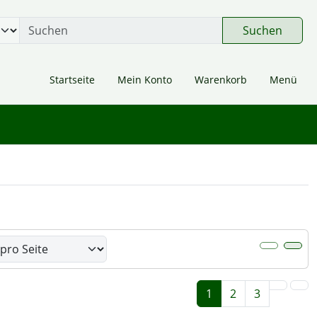
 öffnen.
gen
Springe zu den allgemeinen Informationen
Suchen
Startseite
Mein Konto
Warenkorb
Menü
er Box- oder Listenansicht wählen.
1
2
3