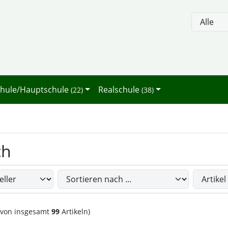
, Seite aktualisieren (F5-Taste) und mit Tab-Taste Navigation
nge zum Login-Button
Springe zum Button für Einstellun
chule/Hauptschule
Realschule
(22)
(38)
ch
Sie die nachfolgenden Artikel umsortieren und zwischen ein
von insgesamt
99
Artikeln)