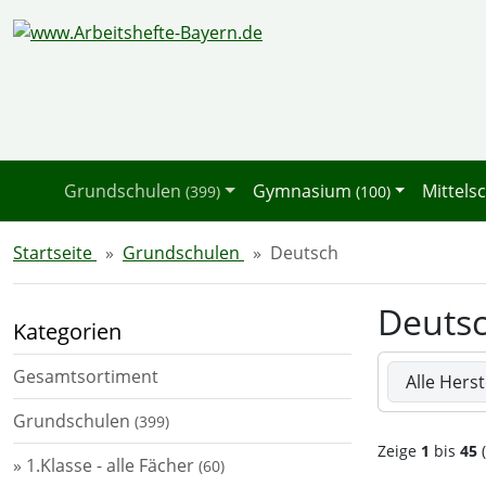
Diese Sprungnavigation (skip link) ist jederzeit zu erreichen
Sprungnavigation
Springe zum Inhalt
Springe zur Navigation
Spri
Grundschulen
Gymnasium
Mittels
(399)
(100)
Startseite
Grundschulen
Deutsch
Deuts
Kategorien
Hier können 
Gesamtsortiment
Grundschulen
(399)
Zeige
1
bis
45
(
» 1.Klasse - alle Fächer
(60)