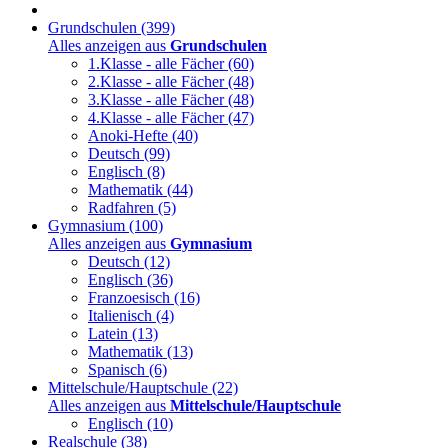
Grundschulen
(399)
Alles anzeigen aus
Grundschulen
1.Klasse - alle Fächer
(60)
2.Klasse - alle Fächer
(48)
3.Klasse - alle Fächer
(48)
4.Klasse - alle Fächer
(47)
Anoki-Hefte
(40)
Deutsch
(99)
Englisch
(8)
Mathematik
(44)
Radfahren
(5)
Gymnasium
(100)
Alles anzeigen aus
Gymnasium
Deutsch
(12)
Englisch
(36)
Franzoesisch
(16)
Italienisch
(4)
Latein
(13)
Mathematik
(13)
Spanisch
(6)
Mittelschule/Hauptschule
(22)
Alles anzeigen aus
Mittelschule/Hauptschule
Englisch
(10)
Realschule
(38)