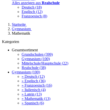
Alles anzeigen aus
Realschule
Deutsch
(18)
Englisch
(12)
Franzoesisch
(8)
Startseite
Gymnasium
Mathematik
Kategorien
Gesamtsortiment
Grundschulen
(399)
Gymnasium
(100)
Mittelschule/Hauptschule
(22)
Realschule
(38)
Gymnasium
(100)
» Deutsch
(12)
» Englisch
(36)
» Franzoesisch
(16)
» Italienisch
(4)
» Latein
(13)
» Mathematik
(13)
» Spanisch
(6)