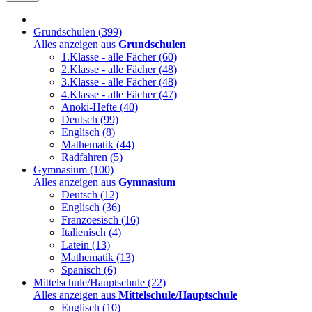
Grundschulen
(399)
Alles anzeigen aus
Grundschulen
1.Klasse - alle Fächer
(60)
2.Klasse - alle Fächer
(48)
3.Klasse - alle Fächer
(48)
4.Klasse - alle Fächer
(47)
Anoki-Hefte
(40)
Deutsch
(99)
Englisch
(8)
Mathematik
(44)
Radfahren
(5)
Gymnasium
(100)
Alles anzeigen aus
Gymnasium
Deutsch
(12)
Englisch
(36)
Franzoesisch
(16)
Italienisch
(4)
Latein
(13)
Mathematik
(13)
Spanisch
(6)
Mittelschule/Hauptschule
(22)
Alles anzeigen aus
Mittelschule/Hauptschule
Englisch
(10)