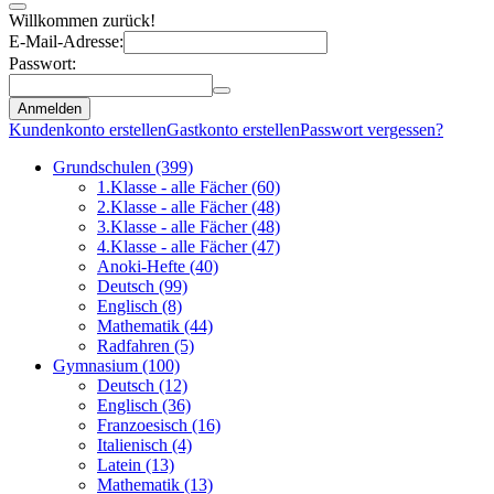
Willkommen zurück!
E-Mail-Adresse:
Passwort:
Anmelden
Kundenkonto erstellen
Gastkonto erstellen
Passwort vergessen?
Grundschulen
(399)
1.Klasse - alle Fächer
(60)
2.Klasse - alle Fächer
(48)
3.Klasse - alle Fächer
(48)
4.Klasse - alle Fächer
(47)
Anoki-Hefte
(40)
Deutsch
(99)
Englisch
(8)
Mathematik
(44)
Radfahren
(5)
Gymnasium
(100)
Deutsch
(12)
Englisch
(36)
Franzoesisch
(16)
Italienisch
(4)
Latein
(13)
Mathematik
(13)